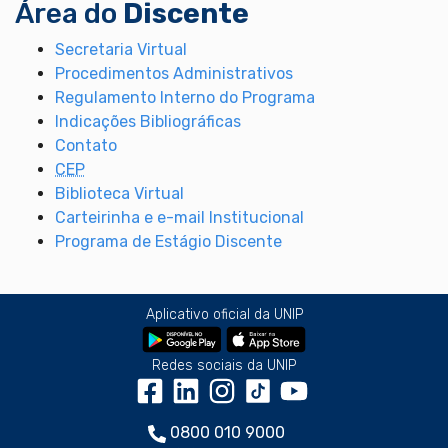
Área do
Discente
Secretaria Virtual
Procedimentos Administrativos
Regulamento Interno do Programa
Indicações Bibliográficas
Contato
CEP
Biblioteca Virtual
Carteirinha e e-mail Institucional
Programa de Estágio Discente
Aplicativo oficial da UNIP
Redes sociais da UNIP
0800 010 9000