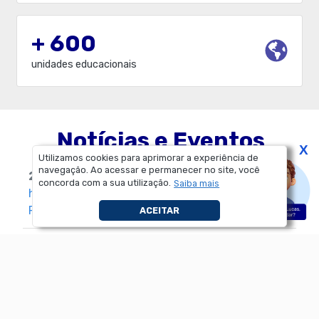
+ 600
unidades educacionais
Notícias e Eventos
X
Utilizamos cookies para aprimorar a experiência de
navegação. Ao acessar e permanecer no site, você
28/07/2026
-
Dostoievsky e a psicopatologia
concorda com a sua utilização.
Saiba mais
hoje é tema de conferência do curso de
Psicologia na UNIP Paraíso
ACEITAR
28/07/2026
-
Docente do PPGEP ministra
conferências no III Workshop em Emergia da
UFPel
15/07/2026
-
Medicina UNIP marca presença