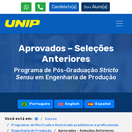
Candidato(a)
Aluno(a)
Aprovados – Seleções
Anteriores
Programa de Pós-Graduação
Stricto
Sensu
em Engenharia de Produção
Português
English
Español
Você está em:
Cursos
Programas de Mestrado e Doutorado acadêmicos e profissionais
Engenharia de Produção
Aprovados – Seleções Anteriores