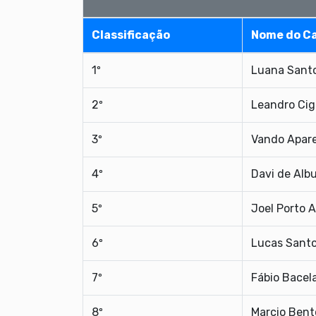
Classificação
Nome do C
1º
Luana Santo
2º
Leandro Ci
3º
Vando Apare
4º
Davi de Al
5º
Joel Porto A
6º
Lucas Santo
7º
Fábio Bacela
8º
Marcio Bent