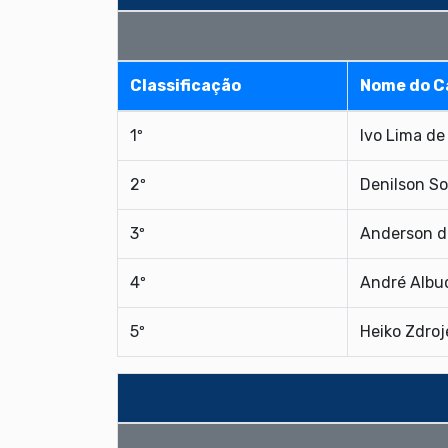
Classificação
Nome do C
1º
Ivo Lima de
2º
Denilson So
3º
Anderson d
4º
André Albu
5º
Heiko Zdroj