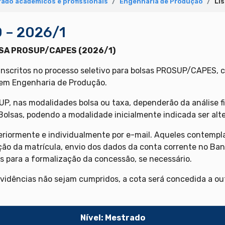
ado acadêmicos e profissionais
Engenharia de Produção
Li
 – 2026/1
SA PROSUP/CAPES (2026/1)
inscritos no processo seletivo para bolsas PROSUP/CAPES, c
em Engenharia de Produção.
UP, nas modalidades bolsa ou taxa, dependerão da análise 
 Bolsas, podendo a modalidade inicialmente indicada ser al
eriormente e individualmente por e-mail. Aqueles contemp
ção da matrícula, envio dos dados da conta corrente no Ban
s para a formalização da concessão, se necessário.
vidências não sejam cumpridos, a cota será concedida a out
Nível: Mestrado