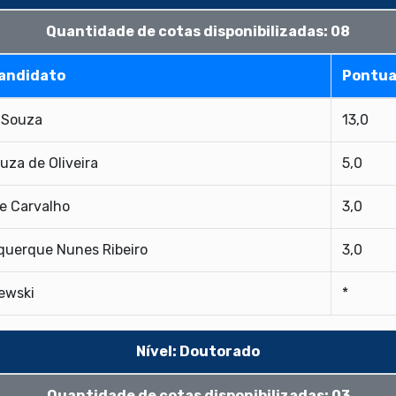
Quantidade de cotas disponibilizadas: 08
andidato
Pontu
 Souza
13,0
uza de Oliveira
5,0
e Carvalho
3,0
querque Nunes Ribeiro
3,0
ewski
*
Nível: Doutorado
Quantidade de cotas disponibilizadas: 03