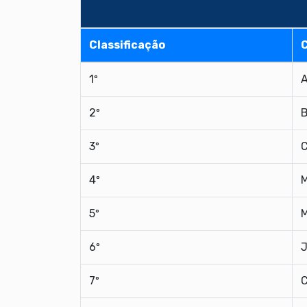
Classificação
1º
A
2º
B
3º
C
4º
M
5º
M
6º
J
7º
C