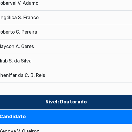
oberval V. Adamo
ngélica S. Franco
oberto C. Pereira
aycon A. Geres
liab S. da Silva
henifer da C. B. Reis
Nível: Doutorado
Candidato
Kennya V. Queiroz