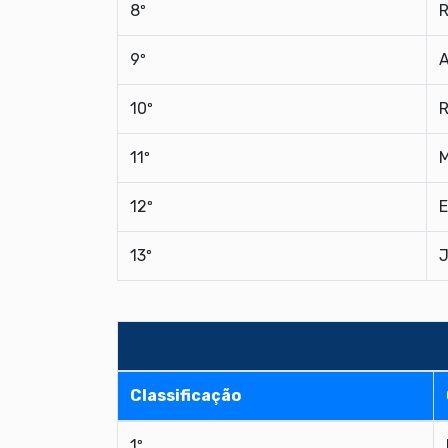
8º
R
9º
A
10º
R
11º
M
12º
E
13º
J
Classificação
1º