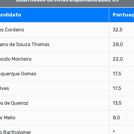
andidato
Pontua
s Cordeiro
32,5
gano de Souza Thomas
28,0
cido Monteiro
22,0
buquerque Gomes
17,5
lves
17,5
s de Queiroz
13,5
r Mello
8,0
o Bartholomei
*