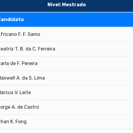
Nível: Mestrado
Candidato
fricano F. F. Samo
eatriz T. B. da C. Ferreira
arla de F. Pereira
axwell A. da S. Lima
arcus V. Leite
orge A. de Castro
han K. Fong