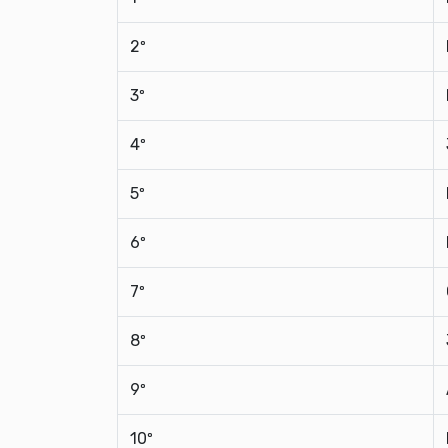
2º
3º
4º
5º
6º
7º
8º
9º
10º