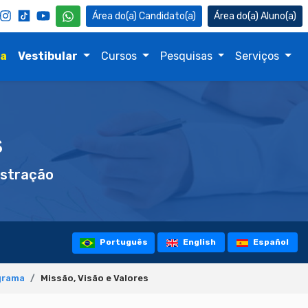
Candidato(a)
Aluno(a)
na
Vestibular
Cursos
Pesquisas
Serviços
s
stração
Português
English
Español
grama
Missão, Visão e Valores