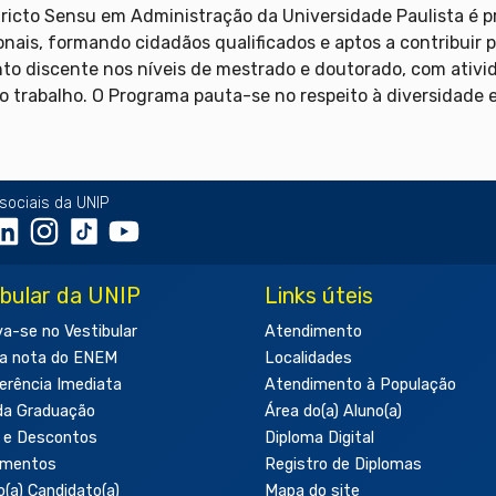
icto Sensu em Administração da Universidade Paulista é 
nais, formando cidadãos qualificados e aptos a contribuir 
to discente nos níveis de mestrado e doutorado, com ativ
rabalho. O Programa pauta-se no respeito à diversidade e 
sociais da UNIP
ibular da UNIP
Links úteis
va-se no Vestibular
Atendimento
a nota do ENEM
Localidades
erência Imediata
Atendimento à População
da Graduação
Área do(a) Aluno(a)
 e Descontos
Diploma Digital
amentos
Registro de Diplomas
o(a) Candidato(a)
Mapa do site