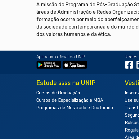
A missão do Programa de Pós-Graduação Str
áreas de Administração e Redes Organizacio
formação ocorre por meio do aperfeiçoamen
da sociedade contemporânea e do mundo do t
dos valores humanos e da ética.
Aplicativo oficial da UNIP
Redes 
Estude ssss na UNIP
Vest
Cursos de Graduação
Inscre
Cursos de Especialização e MBA
Use su
Programas de Mestrado e Doutorado
Transf
Segun
Bolsas
Regul
Área d