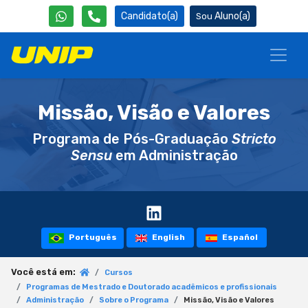
Candidato(a)
Aluno(a)
Missão, Visão e Valores
Programa de Pós-Graduação
Stricto
Sensu
em Administração
Português
English
Español
Você está em:
Cursos
Programas de Mestrado e Doutorado acadêmicos e profissionais
Administração
Sobre o Programa
Missão, Visão e Valores