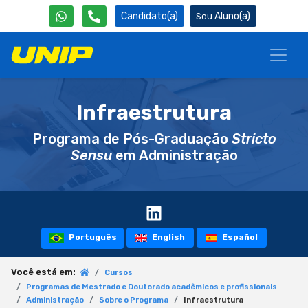
Candidato(a)
Aluno(a)
Infraestrutura
Programa de Pós-Graduação
Stricto
Sensu
em Administração
Português
English
Español
Você está em:
Cursos
Programas de Mestrado e Doutorado acadêmicos e profissionais
Administração
Sobre o Programa
Infraestrutura