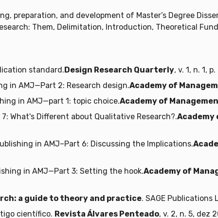
g, preparation, and development of Master’s Degree Disserta
research: Them, Delimitation, Introduction, Theoretical Fu
lication standard.
Design Research Quarterly
, v. 1, n. 1, 
ng in AMJ—Part 2: Research design.
Academy of Managem
ing in AMJ—part 1: topic choice.
Academy of Managemen
 7: What's Different about Qualitative Research?.
Academy 
lishing in AMJ–Part 6: Discussing the Implications.
Acade
shing in AMJ—Part 3: Setting the hook.
Academy of Mana
rch: a guide to theory and practice
. SAGE Publications 
igo científico.
Revista Álvares Penteado
, v. 2, n. 5, dez 