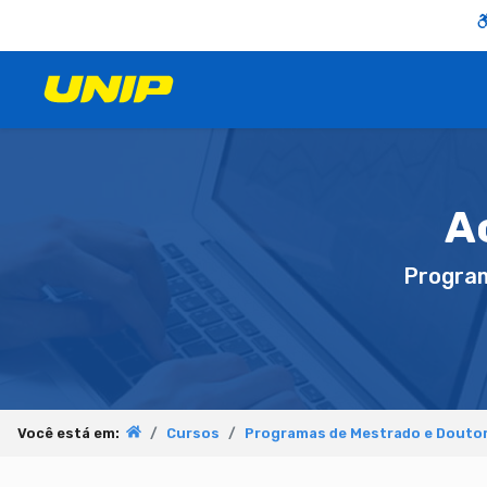
Ac
Progra
Você está em:
Cursos
Programas de Mestrado e Douto