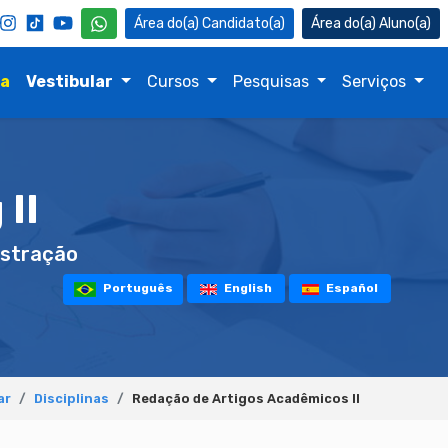
Candidato(a)
Aluno(a)
na
Vestibular
Cursos
Pesquisas
Serviços
 II
stração
Português
English
Español
ar
Disciplinas
Redação de Artigos Acadêmicos II