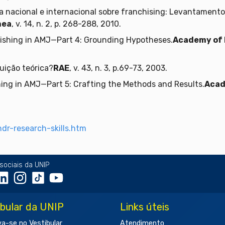
ca nacional e internacional sobre franchising: Levantamento
nea
, v. 14, n. 2, p. 268-288, 2010.
ishing in AMJ—Part 4: Grounding Hypotheses.
Academy of
uição teórica?
RAE
, v. 43, n. 3, p.69-73, 2003.
ing in AMJ—Part 5: Crafting the Methods and Results.
Acad
hdr-research-skills.htm
sociais da UNIP
ibular da UNIP
Links úteis
va-se no Vestibular
Atendimento