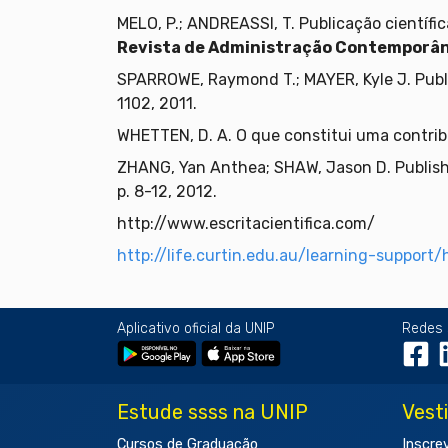
MELO, P.; ANDREASSI, T. Publicação científi
Revista de Administração Contemporâ
SPARROWE, Raymond T.; MAYER, Kyle J. Publ
1102, 2011.
WHETTEN, D. A. O que constitui uma contrib
ZHANG, Yan Anthea; SHAW, Jason D. Publish
p. 8-12, 2012.
http://www.escritacientifica.com/
http://life.curtin.edu.au/learning-support/
Aplicativo oficial da UNIP
Redes 
Estude ssss na UNIP
Vest
Cursos de Graduação
Inscre