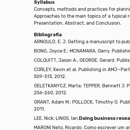
Syllabus
Concepts, methods and practices for plannin
Approaches to the main topics of a typical 
Presentation, Abstract, and Conclusion.
Bibliografia
ARNOULD, E. J. Getting a manuscript to pub
BONO, Joyce E.; MCNAMARA, Gerry. Publishi
COLQUITT, Jason A.; GEORGE, Gerard. Publish
CORLEY, Kevin et al. Publishing in AMJ—Part
509-513, 2012.
GELETKANYCZ, Marta; TEPPER, Bennett J. Pub
256-260, 2012.
GRANT, Adam M.; POLLOCK, Timothy G. Publi
2011.
LEE, Nick; LINGS, Ian.
Doing business resea
MARONI Neto, Ricardo. Como escrever um art