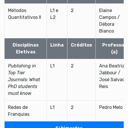
Métodos
L1 e
2
Elaine
Quantitativos II
L2
Campos /
Débora
Bianco
Disciplinas
Linha
Créditos
Professor
Eletivas
(a)
Publishing in
L1
2
Ana Beatriz
Top Tier
Jabbour /
Journals: What
José Salvado
PhD students
Reis
must know
Redes de
L1
2
Pedro Melo
Franquias