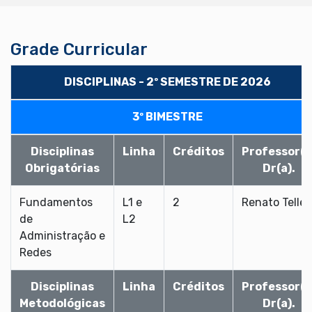
Grade Curricular
DISCIPLINAS - 2º SEMESTRE DE 2026
3º BIMESTRE
Disciplinas
Linha
Créditos
Professor(a
Obrigatórias
Dr(a).
Fundamentos
L1 e
2
Renato Telles
de
L2
Administração e
Redes
Disciplinas
Linha
Créditos
Professor(a
Metodológicas
Dr(a).