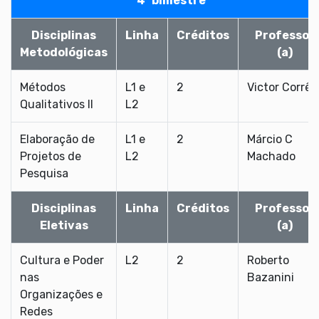
4º bimestre
Disciplinas
Linha
Créditos
Professor
Metodológicas
(a)
Métodos
L1 e
2
Victor Corrêa
Qualitativos II
L2
Elaboração de
L1 e
2
Márcio C
Projetos de
L2
Machado
Pesquisa
Disciplinas
Linha
Créditos
Professor
Eletivas
(a)
Cultura e Poder
L2
2
Roberto
nas
Bazanini
Organizações e
Redes