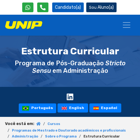
Candidato(a)
Aluno(a)
Estrutura Curricular
Programa de Pós-Graduação
Stricto
Sensu
em Administração
Português
English
Español
Você está em:
Cursos
Programas de Mestrado e Doutorado acadêmicos e profissionais
Administração
Sobre o Programa
Estrutura Curricular