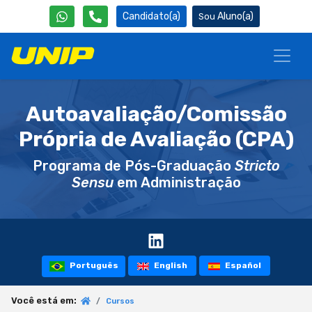
Candidato(a)
Aluno(a)
Autoavaliação/Comissão
Própria de Avaliação (CPA)
Programa de Pós-Graduação
Stricto
Sensu
em Administração
Português
English
Español
Você está em:
Cursos