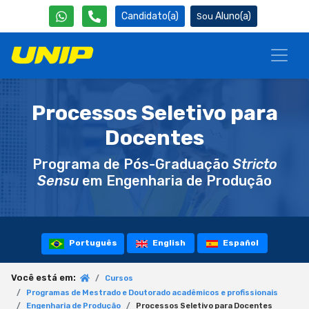
Candidato(a)
Aluno(a)
Processos Seletivo para
Docentes
Programa de Pós-Graduação
Stricto
Sensu
em Engenharia de Produção
Português
English
Español
Você está em:
Cursos
Programas de Mestrado e Doutorado acadêmicos e profissionais
Engenharia de Produção
Processos Seletivo para Docentes