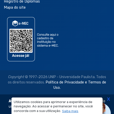
Registro de Diplomas
Mapa do site
Copyright
© 1997-2026 UNIP - Universidade Paulista. Todos
os direitos reservados.
Política de Privacidade e Termos de
Uso.
X
Aviso Legal:
As imagens disponibilizadas neste site são de
Utilizamos cookies para aprimorar a experiência de
navegação. Ao acessar e permanecer no site, você
uso exclusivo institucional do Sistema de Ensino Objetivo e
concorda com a sua utilização.
Saiba mais
da Universidade Paulista – UNIP.