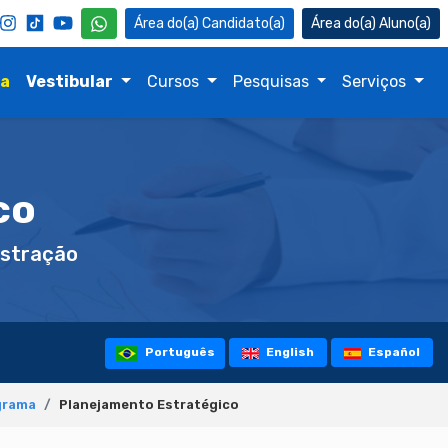
Candidato(a)
Aluno(a)
na
Vestibular
Cursos
Pesquisas
Serviços
co
stração
Português
English
Español
grama
Planejamento Estratégico