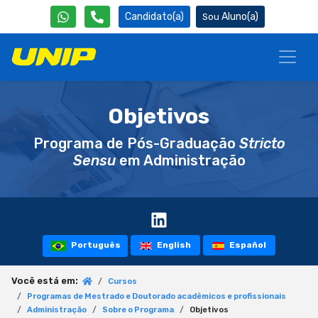
Candidato(a)
Aluno(a)
Objetivos
Programa de Pós-Graduação
Stricto
Sensu
em Administração
Português
English
Español
Você está em:
Cursos
Programas de Mestrado e Doutorado acadêmicos e profissionais
Administração
Sobre o Programa
Objetivos