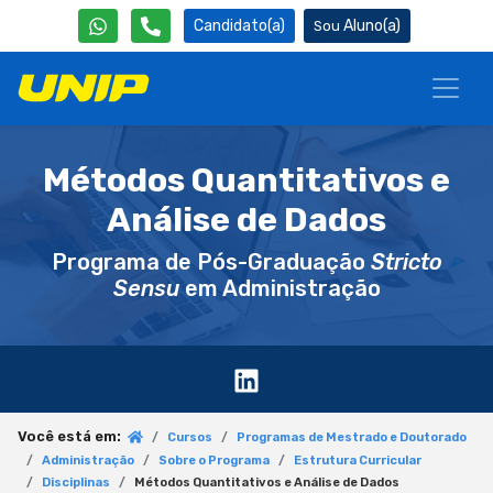
Candidato(a)
Aluno(a)
Métodos Quantitativos e
Análise de Dados
Programa de Pós-Graduação
Stricto
Sensu
em Administração
Você está em:
Cursos
Programas de Mestrado e Doutorado
Administração
Sobre o Programa
Estrutura Curricular
Disciplinas
Métodos Quantitativos e Análise de Dados