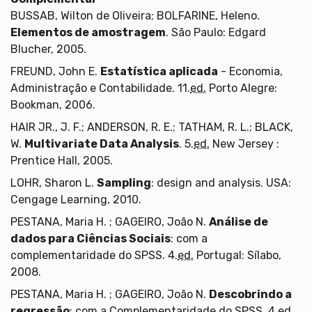
BUSSAB, Wilton de Oliveira; BOLFARINE, Heleno.
Elementos de amostragem
. São Paulo: Edgard
Blucher, 2005.
FREUND, John E.
Estatística aplicada
- Economia,
Administração e Contabilidade. 11.
ed.
Porto Alegre:
Bookman, 2006.
HAIR JR., J. F.; ANDERSON, R. E.; TATHAM, R. L.; BLACK,
W.
Multivariate Data Analysis
. 5.
ed.
New Jersey :
Prentice Hall, 2005.
LOHR, Sharon L.
Sampling
: design and analysis. USA:
Cengage Learning, 2010.
PESTANA, Maria H. ; GAGEIRO, João N.
Análise de
dados para Ciências Sociais
: com a
complementaridade do SPSS. 4.
ed.
Portugal: Sílabo,
2008.
PESTANA, Maria H. ; GAGEIRO, João N.
Descobrindo a
regressão
: com a Complementaridade do SPSS. 4.
ed.