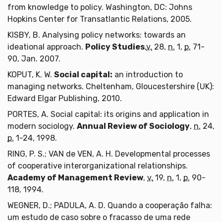
from knowledge to policy. Washington, DC: Johns
Hopkins Center for Transatlantic Relations, 2005.
KISBY, B. Analysing policy networks: towards an
ideational approach.
Policy Studies
,
v.
28,
n.
1,
p.
71-
90, Jan. 2007.
KOPUT, K. W.
Social capital:
an introduction to
managing networks. Cheltenham, Gloucestershire (UK):
Edward Elgar Publishing, 2010.
PORTES, A. Social capital: its origins and application in
modern sociology.
Annual Review of Sociology
,
n.
24,
p.
1-24, 1998.
RING, P. S.; VAN de VEN, A. H. Developmental processes
of cooperative interorganizational relationships.
Academy of Management Review
,
v.
19,
n.
1,
p.
90-
118, 1994.
WEGNER, D.; PADULA, A. D. Quando a cooperação falha:
um estudo de caso sobre o fracasso de uma rede