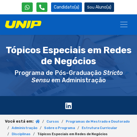
Candidato(a)
Aluno(a)
Tópicos Especiais em Redes
de Negócios
Programa de Pós-Graduação
Stricto
Sensu
em Administração
Você está em:
Cursos
Programas de Mestrado e Doutorado
Administração
Sobre o Programa
Estrutura Curricular
Disciplinas
Tópicos Especiais em Redes de Negócios