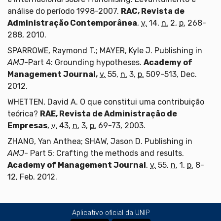
análise do período 1998-2007.
RAC, Revista de
Administração Contemporânea
,
v.
14,
n.
2,
p.
268-
288, 2010.
SPARROWE, Raymond T.; MAYER, Kyle J. Publishing in
AMJ
-Part 4: Grounding hypotheses.
Academy of
Management Journal,
v.
55,
n.
3,
p.
509-513, Dec.
2012.
WHETTEN, David A. O que constitui uma contribuição
teórica?
RAE, Revista de Administração de
Empresas
,
v.
43,
n.
3,
p.
69-73, 2003.
ZHANG, Yan Anthea; SHAW, Jason D. Publishing in
AMJ
- Part 5: Crafting the methods and results.
Academy of Management Journal
,
v.
55,
n.
1,
p.
8-
12, Feb. 2012.
Aplicativo oficial da UNIP