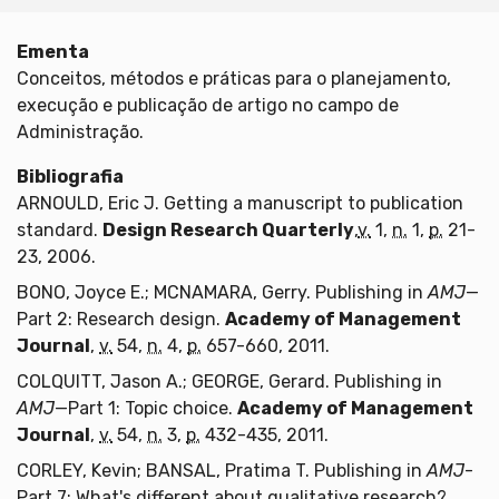
Ementa
Conceitos, métodos e práticas para o planejamento,
execução e publicação de artigo no campo de
Administração.
Bibliografia
ARNOULD, Eric J. Getting a manuscript to publication
standard.
Design Research Quarterly
,
v.
1,
n.
1,
p.
21-
23, 2006.
BONO, Joyce E.; MCNAMARA, Gerry. Publishing in
AMJ
—
Part 2: Research design.
Academy of Management
Journal
,
v.
54,
n.
4,
p.
657-660, 2011.
COLQUITT, Jason A.; GEORGE, Gerard. Publishing in
AMJ
—Part 1: Topic choice.
Academy of Management
Journal
,
v.
54,
n.
3,
p.
432-435, 2011.
CORLEY, Kevin; BANSAL, Pratima T. Publishing in
AMJ
-
Part 7: What's different about qualitative research?