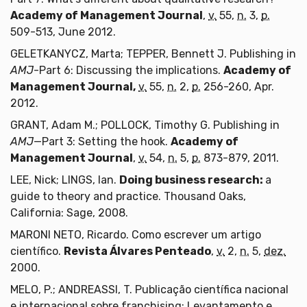
Academy of Management Journal
,
v.
55,
n.
3,
p.
509-513, June 2012.
GELETKANYCZ, Marta; TEPPER, Bennett J. Publishing in
AMJ
-Part 6: Discussing the implications.
Academy of
Management Journal,
v.
55,
n.
2,
p.
256-260, Apr.
2012.
GRANT, Adam M.; POLLOCK, Timothy G. Publishing in
AMJ
—Part 3: Setting the hook.
Academy of
Management Journal
,
v.
54,
n.
5,
p.
873-879, 2011.
LEE, Nick; LINGS, Ian.
Doing business research:
a
guide to theory and practice. Thousand Oaks,
California: Sage, 2008.
MARONI NETO, Ricardo. Como escrever um artigo
científico.
Revista Álvares Penteado
,
v.
2,
n.
5,
dez.
2000.
MELO, P.; ANDREASSI, T. Publicação científica nacional
e internacional sobre franchising: Levantamento e