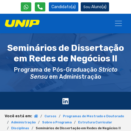
Candidato(a)
Aluno(a)
Seminários de Dissertação
em Redes de Negócios II
Programa de Pós-Graduação
Stricto
Sensu
em Administração
Você está em:
Cursos
Programas de Mestrado e Doutorado
Administração
Sobre o Programa
Estrutura Curricular
Disciplinas
Seminários de Dissertação em Redes de Negócios II