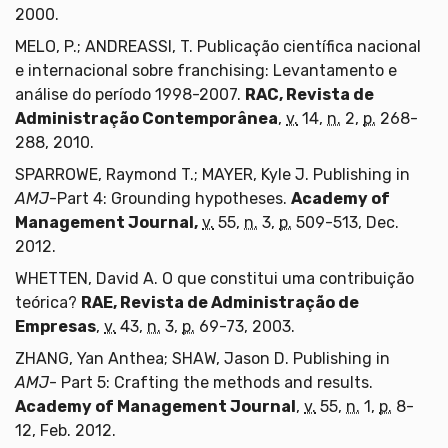
2000.
MELO, P.; ANDREASSI, T. Publicação científica nacional
e internacional sobre franchising: Levantamento e
análise do período 1998-2007.
RAC, Revista de
Administração Contemporânea
,
v.
14,
n.
2,
p.
268-
288, 2010.
SPARROWE, Raymond T.; MAYER, Kyle J. Publishing in
AMJ
-Part 4: Grounding hypotheses.
Academy of
Management Journal,
v.
55,
n.
3,
p.
509-513, Dec.
2012.
WHETTEN, David A. O que constitui uma contribuição
teórica?
RAE, Revista de Administração de
Empresas
,
v.
43,
n.
3,
p.
69-73, 2003.
ZHANG, Yan Anthea; SHAW, Jason D. Publishing in
AMJ
- Part 5: Crafting the methods and results.
Academy of Management Journal
,
v.
55,
n.
1,
p.
8-
12, Feb. 2012.