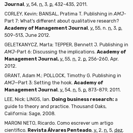
Journal
,
v.
54,
n.
3,
p.
432-435, 2011.
CORLEY, Kevin; BANSAL, Pratima T. Publishing in
AMJ
-
Part 7: What's different about qualitative research?
Academy of Management Journal
,
v.
55, n.
n.
3,
p.
509-513, June 2012.
GELETKANYCZ, Marta; TEPPER, Bennett J. Publishing in
AMJ
-Part 6: Discussing the implications.
Academy of
Management Journal,
v.
55,
n.
2,
p.
256-260, Apr.
2012.
GRANT, Adam M.; POLLOCK, Timothy G. Publishing in
AMJ
—Part 3: Setting the hook.
Academy of
Management Journal
,
v.
54,
n.
5,
p.
873-879, 2011.
LEE, Nick; LINGS, Ian.
Doing business research:
a
guide to theory and practice. Thousand Oaks,
California: Sage, 2008.
MARONI NETO, Ricardo. Como escrever um artigo
científico.
Revista Álvares Penteado
,
v.
2,
n.
5,
dez
.