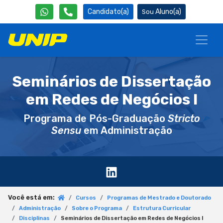
Candidato(a)
Aluno(a)
Seminários de Dissertação
em Redes de Negócios I
Programa de Pós-Graduação
Stricto
Sensu
em Administração
Você está em:
Cursos
Programas de Mestrado e Doutorado
Administração
Sobre o Programa
Estrutura Curricular
Disciplinas
Seminários de Dissertação em Redes de Negócios I