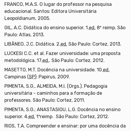
FRANCO, M.A.S. O lugar do professor na pesquisa
educacional. Santos: Editora Universitária
Leopoldianum, 2005.
GIL, A.C. Didática do ensino superior. 1.
ed.
8ª reimp. São
Paulo: Atlas, 2013.
LIBÂNEO, J.C. Didática. 2.
ed.
São Paulo: Cortez, 2013.
LUCKESI C.C. et al. Fazer universidade: uma proposta
metodológica. 17.
ed.
. São Paulo: Cortez, 2012.
MASETTO, M.T. Docência na universidade. 10.
ed.
Campinas (
SP
): Papirus, 2009.
PIMENTA, S.G., ALMEIDA, M.I. (Orgs.). Pedagogia
universitária - caminhos para a formação de
professores. São Paulo: Cortez, 2011.
PIMENTA, S.G.; ANASTASIOU, L.G. Docência no ensino
superior. 4.
ed.
1ªreimp. São Paulo: Cortez, 2012.
RIOS, T.A. Compreender e ensinar: por uma docência da