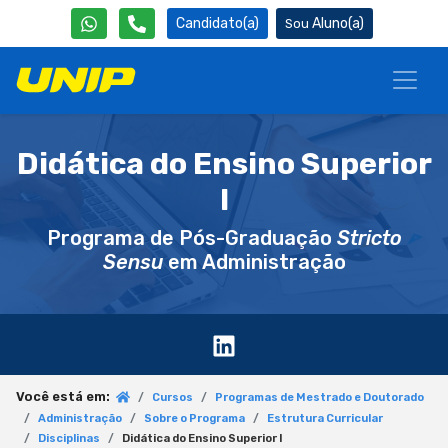
Candidato(a)
Aluno(a)
Didática do Ensino Superior
I
Programa de Pós-Graduação
Stricto
Sensu
em Administração
Você está em:
Cursos
Programas de Mestrado e Doutorado
Administração
Sobre o Programa
Estrutura Curricular
Disciplinas
Didática do Ensino Superior I