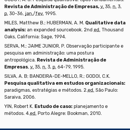
Revista de Administração de Empresas,
v.
35,
n.
3,
p.
30-36,
jan.
/
fev.
1995.
MILES, Matthew B.; HUBERMAN, A. M.
Qualitative data
analysis:
an expanded sourcebook. 2nd
ed.
Thousand
Oaks, California: Sage, 1994.
SERVA, M.; JAIME JUNIOR, P. Observação participante e
pesquisa em administração: uma postura
antropológica.
Revista de Administração de
Empresas
,
v.
35,
n.
3,
p.
64-79, 1995.
SILVA, A. B; BANDEIRA-DE-MELLO, R.; GODOI, C.K.
Pesquisa qualitativa em estudos organizacionais:
paradigmas, estratégias e métodos. 2.
ed.
São Paulo:
Saraiva, 2006.
YIN, Robert K.
Estudo de caso:
planejamento e
métodos. 4.
ed.
Porto Alegre: Bookman, 2010.