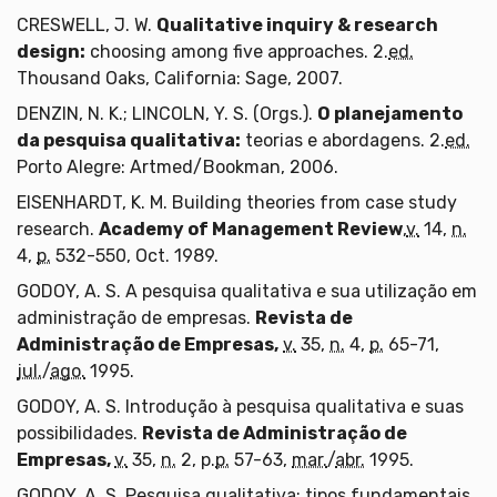
CRESWELL, J. W.
Qualitative inquiry & research
design:
choosing among five approaches. 2.
ed.
Thousand Oaks, California: Sage, 2007.
DENZIN, N. K.; LINCOLN, Y. S. (Orgs.).
O planejamento
da pesquisa qualitativa:
teorias e abordagens. 2.
ed.
Porto Alegre: Artmed/Bookman, 2006.
EISENHARDT, K. M. Building theories from case study
research.
Academy of Management Review
,
v.
14,
n.
4,
p.
532-550, Oct. 1989.
GODOY, A. S. A pesquisa qualitativa e sua utilização em
administração de empresas.
Revista de
Administração de Empresas,
v.
35,
n.
4,
p.
65-71,
jul.
/
ago.
1995.
GODOY, A. S. Introdução à pesquisa qualitativa e suas
possibilidades.
Revista de Administração de
Empresas,
v.
35,
n.
2, p.
p.
57-63,
mar.
/
abr.
1995.
GODOY, A. S. Pesquisa qualitativa: tipos fundamentais.