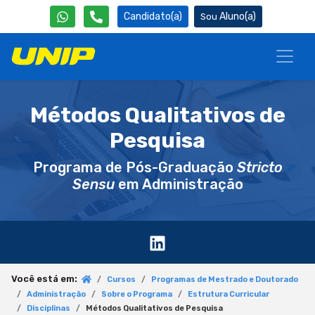
Candidato(a)
Aluno(a)
Métodos Qualitativos de
Pesquisa
Programa de Pós-Graduação
Stricto
Sensu
em Administração
Você está em:
Cursos
Programas de Mestrado e Doutorado
Administração
Sobre o Programa
Estrutura Curricular
Disciplinas
Métodos Qualitativos de Pesquisa