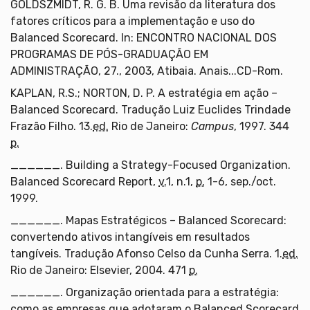
GOLDSZMIDT, R. G. B. Uma revisão da literatura dos
fatores críticos para a implementação e uso do
Balanced Scorecard. In: ENCONTRO NACIONAL DOS
PROGRAMAS DE PÓS-GRADUAÇÃO EM
ADMINISTRAÇÃO, 27., 2003, Atibaia. Anais...CD-Rom.
KAPLAN, R.S.; NORTON, D. P. A estratégia em ação –
Balanced Scorecard. Tradução Luiz Euclides Trindade
Frazão Filho. 13.
ed.
Rio de Janeiro:
Campus
, 1997. 344
p.
______. Building a Strategy-Focused Organization.
Balanced Scorecard Report,
v.
1, n.1,
p.
1-6, sep./oct.
1999.
______. Mapas Estratégicos – Balanced Scorecard:
convertendo ativos intangíveis em resultados
tangíveis. Tradução Afonso Celso da Cunha Serra. 1.
ed.
Rio de Janeiro: Elsevier, 2004. 471
p.
______. Organização orientada para a estratégia:
como as empresas que adotaram o Balanced Scorecard