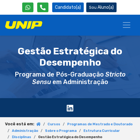
Candidato(a)
Aluno(a)
Gestão Estratégica do
Desempenho
Programa de Pós-Graduação
Stricto
Sensu
em Administração
Você está em:
Cursos
Programas de Mestrado e Doutorado
Administração
Sobre o Programa
Estrutura Curricular
Disciplinas
Gestão Estratégica do Desempenho