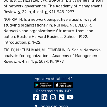
JONES, C.; HESTERLY, W.; BORGATTI, S. A general theory
of network governance. The Academy of Management
Review,
v.
22,
n.
4, oct,
p.
911-945, 1997.
NOHRIA, N. Is a network perspective a useful way of
studying organizations? In: NOHRIA, N.; ECLES, R.
Networks and organizations: Structure, form, and
action. Boston: Harvard Business School, 1992.
Introduction,
p.
1-22.
TICHY, N.; TUSHMAN, M.; FOMBRUN, C. Social Networks
analysis for organizations. Academy of Management
Review,
v.
4,
n.
4,
p.
507-519, 1979
Aplicativo oficial da UNIP
Redes sociais da UNIP