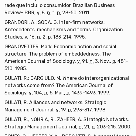
rede que inclui o consumidor. Brazilian Business
Review- BBR,
v.
8,
n.
1,
p.
28-50, 2011.
GRANDORI, A.; SODA, G. Inter-firm networks:
Antecedents, mechanisms and forms. Organization
Studies,
v.
16,
n.
2,
p.
183-214, 1995.
GRANOVETTER, Mark. Economic action and social
structure: The problem of embeddedness. The
American Journal of Sociology,
v.
91,
n.
3, Nov.,
p.
481-
510, 1985.
GULATI, R.; GARGIULO, M. Where do interorganizational
networks come from? The American Journal of
Sociology,
v.
104,
n.
5, Mar.,
p.
1439-1493, 1999.
GULATI, R. Alliances and networks. Strategic
Management Journal,
v.
19,
p.
293-317, 1998.
GULATI, R.; NOHRIA, R.; ZAHEER, A. Strategic Networks.
Strategic Management Journal,
n.
21,
p.
203-215, 2000.