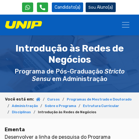
Candidato(a)
Aluno(a)
Introdução às Redes de
Negócios
Programa de Pós-Graduação
Stricto
Sensu
em Administração
Você está em:
Cursos
Programas de Mestrado e Doutorado
Administração
Sobre o Programa
Estrutura Curricular
Disciplinas
Introdução às Redes de Negócios
Ementa
Desenvolver a linha de pesquisa do Programa