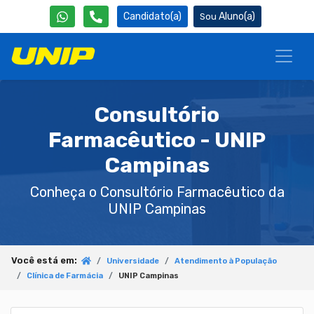
Candidato(a)
Aluno(a)
Consultório
Farmacêutico - UNIP
Campinas
Conheça o Consultório Farmacêutico da
UNIP Campinas
Você está em:
Universidade
Atendimento à População
Clínica de Farmácia
UNIP Campinas