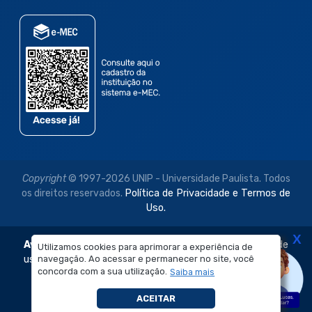
Copyright
© 1997-2026 UNIP - Universidade Paulista. Todos
os direitos reservados.
Política de Privacidade e Termos de
Uso.
X
Aviso Legal:
As imagens disponibilizadas neste site são de
Utilizamos cookies para aprimorar a experiência de
navegação. Ao acessar e permanecer no site, você
uso exclusivo institucional do Sistema de Ensino Objetivo e
concorda com a sua utilização.
Saiba mais
da Universidade Paulista – UNIP.
É proibida a reprodução, utilização, edição ou
ACEITAR
compartilhamento sem autorização prévia e expressa.