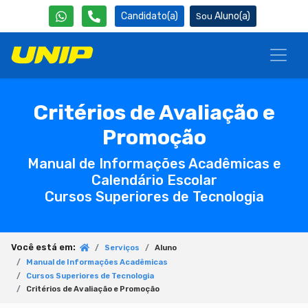
Candidato(a)
Aluno(a)
Critérios de Avaliação e
Promoção
Manual de Informações Acadêmicas e
Calendário Escolar
Cursos Superiores de Tecnologia
Você está em:
Serviços
Aluno
Manual de Informações Acadêmicas
Cursos Superiores de Tecnologia
Critérios de Avaliação e Promoção