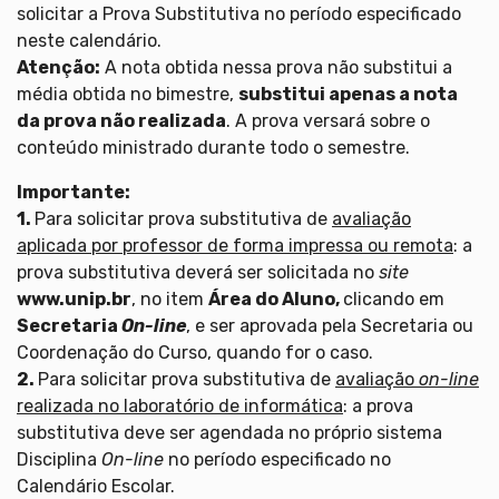
solicitar a Prova Substitutiva no período especificado
neste calendário.
Atenção:
A nota obtida nessa prova não substitui a
média obtida no bimestre,
substitui apenas a nota
da prova não realizada
. A prova versará sobre o
conteúdo ministrado durante todo o semestre.
Importante:
1.
Para solicitar prova substitutiva de
avaliação
aplicada por professor de forma impressa ou remota
: a
prova substitutiva deverá ser solicitada no
site
www.unip.br
, no item
Área do Aluno,
clicando em
Secretaria
On-line
, e ser aprovada pela Secretaria ou
Coordenação do Curso, quando for o caso.
2.
Para solicitar prova substitutiva de
avaliação
on-line
realizada no laboratório de informática
: a prova
substitutiva deve ser agendada no próprio sistema
Disciplina
On-line
no período especificado no
Calendário Escolar.