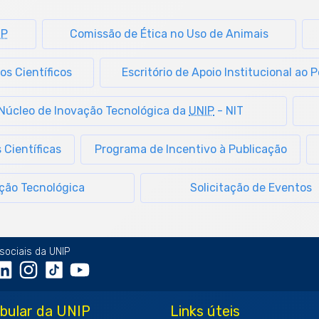
SP
Comissão de Ética no Uso de Animais
os Científicos
Escritório de Apoio Institucional ao 
Núcleo de Inovação Tecnológica da
UNIP
- NIT
 Científicas
Programa de Incentivo à Publicação
ação Tecnológica
Solicitação de Eventos
sociais da UNIP
ibular da UNIP
Links úteis