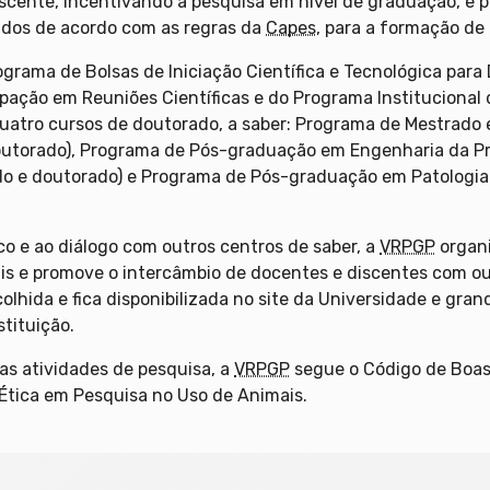
scente, incentivando a pesquisa em nível de graduação, e
ados de acordo com as regras da
Capes
, para a formação de 
ograma de Bolsas de Iniciação Científica e Tecnológica para
ipação em Reuniões Científicas e do Programa Institucional 
quatro cursos de doutorado, a saber: Programa de Mestrado
torado), Programa de Pós-graduação em Engenharia da Pr
o e doutorado) e Programa de Pós-graduação em Patologia 
co e ao diálogo com outros centros de saber, a
VRPGP
organi
nais e promove o intercâmbio de docentes e discentes com ou
lhida e fica disponibilizada no site da Universidade e gran
stituição.
as atividades de pesquisa, a
VRPGP
segue o Código de Boas 
Ética em Pesquisa no Uso de Animais.