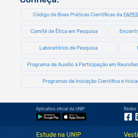
Código de Boas Práticas Científicas da
FAPE
Comitê de Ética em Pesquisa
Encontr
Laboratórios de Pesquisa
Programa de Auxílio à Participação em Reuniões
Programas de Iniciação Científica e Inici
Aplicativo oficial da UNIP
Redes 
Estude na UNIP
Vest