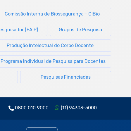
Comissão Interna de Biossegurança - CIBio
Pesquisador (EAIP)
Grupos de Pesquisa
Produção Intelectual do Corpo Docente
Programa Individual de Pesquisa para Docentes
Pesquisas Financiadas
0800 010 9000
(11) 94303-5000