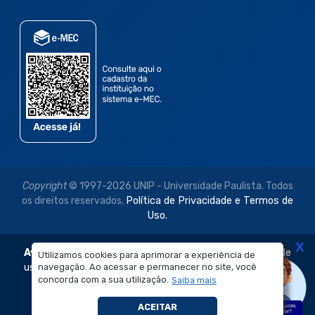
Copyright
© 1997-2026 UNIP - Universidade Paulista. Todos
os direitos reservados.
Política de Privacidade e Termos de
Uso.
X
Aviso Legal:
As imagens disponibilizadas neste site são de
Utilizamos cookies para aprimorar a experiência de
uso exclusivo institucional do Sistema de Ensino Objetivo e
navegação. Ao acessar e permanecer no site, você
concorda com a sua utilização.
Saiba mais
da Universidade Paulista – UNIP.
É proibida a reprodução, utilização, edição ou
ACEITAR
compartilhamento sem autorização prévia e expressa.