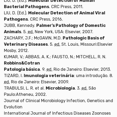
LIU, D. (Ed.).
Molecular Detection of Human
Bacterial Pathogens
. CRC Press, 2011.
LIU, D. (Ed.).
Molecular Detection of Animal Viral
Pathogens
. CRC Press, 2016.
JUBB, Kennedy.
Palmer’s Pathology of Domestic
Animals
. 5.
ed.
New York, USA: Elsevier, 2007.
ZACHARY, J.F.; McGAVIN, M.D.
Pathologic Basis of
Veterinary Diseases
. 5.
ed.
St. Louis, Missouri:Elsevier
Mosby, 2012.
KUMAR, V.; ABBAS, A. K.; FAUSTO, N.; MITCHELL, R. N.
Robbins&Cotran
Patologia básica
. 9.
ed.
Rio de Janeiro: Elsevier, 2013.
TIZARD, I.
Imunologia veterinária
: uma introdução. 8.
ed.
Rio de Janeiro: Elsevier, 2009.
TRABULSI, L. R. et al.
Microbiologia
. 3.
ed.
São
Paulo:Atheneu, 2002.
Journal of Clinical Microbiology Infection, Genetics and
Evolution
International Journal of Infectious Diseases Zoonoses