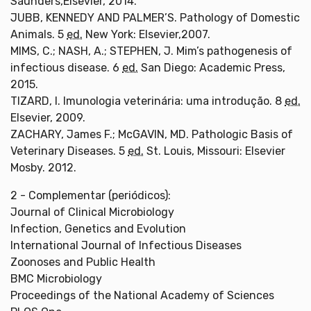
Saunders,Elsevier, 2014.
JUBB, KENNEDY AND PALMER’S. Pathology of Domestic
Animals. 5
ed.
New York: Elsevier,2007.
MIMS, C.; NASH, A.; STEPHEN, J. Mim’s pathogenesis of
infectious disease. 6
ed.
San Diego: Academic Press,
2015.
TIZARD, I. Imunologia veterinária: uma introdução. 8
ed.
Elsevier, 2009.
ZACHARY, James F.; McGAVIN, MD. Pathologic Basis of
Veterinary Diseases. 5
ed.
St. Louis, Missouri: Elsevier
Mosby. 2012.
2 - Complementar (periódicos):
Journal of Clinical Microbiology
Infection, Genetics and Evolution
International Journal of Infectious Diseases
Zoonoses and Public Health
BMC Microbiology
Proceedings of the National Academy of Sciences