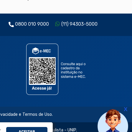
0800 010 9000
(11) 94303-5000
X
rivacidade e Termos de Uso.
,
jetivo e da Universidade Paulista – UNIP.
ACEITAR