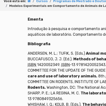
Você está em:
Cursos
Programas de Mestrado e Doutor
Modelos Experimentais em Comportamento de Animais de L
Ementa
Introdução à pesquisa e comportamento ani
aquáticos de laboratório. Comportamento do
Bibliografia
ANDERSEN, M. L.; TUFIK, S. (Eds.)
Animal
mo
BUCCAFUSCO, J. J. (Ed.).
Methods of beha
ISBN
1420052349.
ISBN
-13 9781420052343
COMMITTEE FOR THE UPDATE OF THE GUIDE
care and use of laboratory animals.
8th
COMMITTEE ON RODENTS, INSTITUTE OF LA
Rodents.
Washington, DC: The National Ac
SHARP, P. E.; LA REGINA, M. C.
The laborato
13 9780849325656.
WHISHAW, I. Q.; KOLB, B. (Eds.).
The behavio