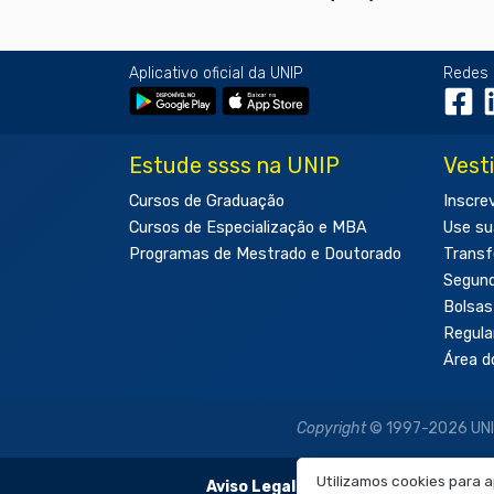
Aplicativo oficial da UNIP
Redes 
Estude ssss na UNIP
Vest
Cursos de Graduação
Inscre
Cursos de Especialização e MBA
Use su
Programas de Mestrado e Doutorado
Transf
Segun
Bolsas
Regul
Área d
Copyright
© 1997-2026 UNIP 
Utilizamos cookies para 
Aviso Legal:
As imagens disponibilizadas