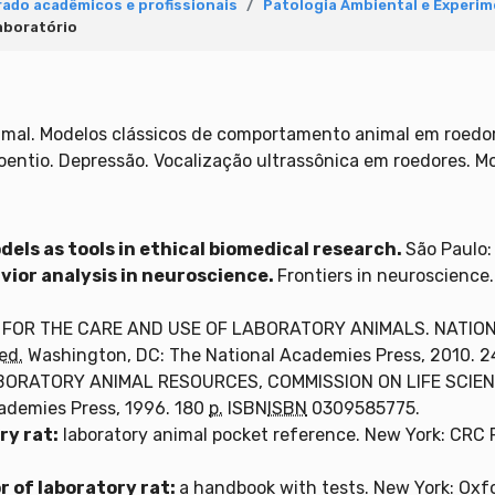
ado acadêmicos e profissionais
Patologia Ambiental e Experim
aboratório
mal. Modelos clássicos de comportamento animal em roedor
entio. Depressão. Vocalização ultrassônica em roedores. M
dels as tools in ethical biomedical research.
São Paulo:
vior analysis in neuroscience.
Frontiers in neuroscience
.
 FOR THE CARE AND USE OF LABORATORY ANIMALS. NATIO
ed.
Washington, DC: The National Academies Press, 2010. 
BORATORY ANIMAL RESOURCES, COMMISSION ON LIFE SCIE
ademies Press, 1996. 180
p.
ISBN
ISBN
0309585775.
ry rat:
laboratory animal pocket reference. New York: CRC 
r of laboratory rat:
a handbook with tests. New York: Oxfo