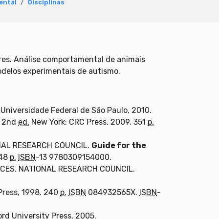
ental
Disciplinas
es. Análise comportamental de animais
odelos experimentais de autismo.
 Universidade Federal de São Paulo, 2010.
. 2nd
ed.
New York: CRC Press, 2009. 351
p.
NAL RESEARCH COUNCIL.
Guide for the
248
p.
ISBN
-13 9780309154000.
NCES. NATIONAL RESEARCH COUNCIL.
Press, 1998. 240
p.
ISBN
084932565X.
ISBN
-
rd University Press, 2005.