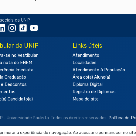
sociais da UNIP
ibular da UNIP
Links úteis
va-se no Vestibular
Atendimento
a nota do ENEM
Localidades
erência Imediata
Atendimento à População
da Graduação
Área do(a) Aluno(a)
 e Descontos
Diploma Digital
amentos
Registro de Diplomas
o(a) Candidato(a)
Mapa do site
- Universidade Paulista. Todos os direitos reservados.
Política de P
aprimorar a experiência de navegação. Ao acessar e permanecer no site
 neste site são de uso exclusivo institucional do Sistema de Ensino Ob