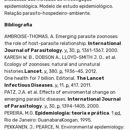
epidemiológica. Modelo de estudo epidemiológico.
Relação parasito-hospedeiro-ambiente.
Bibliografia
AMBROISE-THOMAS, A. Emerging parasite zoonoses:
the role of host–parasite relationship.
International
Journal of Parasitology
,
v.
30,
p.
1361-1367, 2000.
KARESH W. B., DOBSON A., LLOYD-SMITH J. O., et al.
Ecology of zoonoses: natural and unnatural
histories.
Lancet
,
v.
380,
p.
1936–45, 2012.
One health for 7 billion. Editorial.
The Lancet
Infectious Diseases
,
v.
11,
p.
417, 2011.
PATZ, J.A. et al. Effects of enviromental change on
emerging parasitic diseases.
International Journal
of Parasitology
,
v.
30,
p.
1394-1405, 2000.
PEREIRA, M.G.
Epidemiologia: teoria e prática
. 1
ed.
Rio de Janeiro: GuanabaraKoogan, 1995.
PEKKANEN, J.; PEARCE, N. Environmental epidemiology: