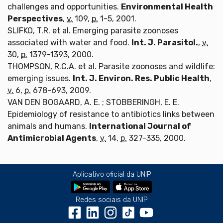
challenges and opportunities.
Environmental Health
Perspectives
,
v.
109,
p.
1-5, 2001.
SLIFKO, T.R. et al. Emerging parasite zoonoses
associated with water and food.
Int. J. Parasitol.
,
v.
30,
p.
1379-1393, 2000.
THOMPSON, R.C.A. et al. Parasite zoonoses and wildlife:
emerging issues.
Int. J. Environ. Res. Public Health
,
v.
6,
p.
678-693, 2009.
VAN DEN BOGAARD, A. E. ; STOBBERINGH, E. E.
Epidemiology of resistance to antibiotics links between
animals and humans.
International Journal of
Antimicrobial Agents
,
v.
14,
p.
327-335, 2000.
Aplicativo oficial da UNIP
Redes sociais da UNIP