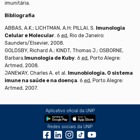
imunitária.
Bibliografia
ABBAS, A.K.; LICHTMAN, A.H; PILLAI, S.
Imunologia
Celular e Molecular
. 6
ed.
Rio de Janeiro:
Saunders/Elsevier, 2008.
GOLDSBY, Richard A.; KINDT, Thomas J.; OSBORNE,
Barbara.
Imunologia de Kuby
. 6
ed.
Porto Alegre:
Artmed, 2008.
JANEWAY, Charles A. et al.
Imunobiologia. O sistema
imune na saúde e na doença
. 6
ed.
Porto Alegre:
Artmed, 2007.
Aplicativo oficial da UNIP
Redes sociais da UNIP