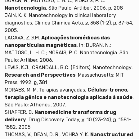
DURAN, N.; MATTOSO, L. H. C.; MORAIS, P. C.
Nanotecnologia
. São Paulo: Artliber, 2006.
p.
208
JAIN, K. K. Nanotechnology in clinical laboratory
diagnostics. Clinica Chimica Acta,
v.
358 (1-2),
p.
37-54,
2005.
LACAVA, Z.G.M.
Aplicações biomédicas das
nanopartículas magnéticas
. In: DURAN, N.;
MATTOSO, L. H. C.; MORAIS, P. C. Nanotecnologia. São
Paulo: Artliber, 2006.
LEWIS, K.J.; CRANDALL, B.C. (Editors). Nanotechnology:
Research and Perspectives
. Massachusetts: MIT
Press, 1992.
p.
381
MORAES, M. M. Terapias avançadas.
Células-tronco,
terapia gênica e nanotecnologia aplicada à saúde
.
São Paulo: Atheneu, 2007.
SHAFFER, C.
Nanomedicine transforms drug
delivery
. Drug Discovery Today,
v.
10 (23-24),
p.
1581-
1582, 2005.
THOMAS, V.; DEAN, D. R.; VOHRA Y. K.
Nanostructured