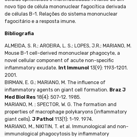
novo tipo de célula mononuclear fagocítica derivada
de células B-1. Relações do sistema mononuclear
fagocitário e a resposta imune.
Bibliografia
ALMEIDA, S. R.; AROEIRA, L. S.; LOPES, J.R.; MARIANO, M.
Mouse B-1 cell-derived mononuclear phagocyte, a
novel cellular component of acute non-specific
inflammatory exudate.
Int Immunol
13(9): 1193-1201.
2001.
BIRMAN, E. G.; MARIANO, M. The influence of
inflammatory agents on giant cell formation.
Braz J
Med Biol Res
18(4): 507-12. 1985.
MARIANO, M. ; SPECTOR, W. G. The formation and
properties of macrophage polykaryons (inflammatory
giant cells).
J Pathol
113(1): 1-19. 1974.
MARIANO, M., NIKITIN, T. et al. Immunological and non-
immunological phagocytosis by inflammatory