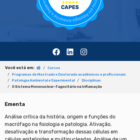
Você está em:
Cursos
Programas de Mestrado e Doutorado acadêmicos e profissionais
Patologia Ambiental e Experimental
Disciplinas
O Sistema Mononuclear-Fagocitário na Inflamação
Ementa
Análise crítica da história, origem e funções do
macrófago na fisiologia e patologia. Ativação,
desativação e transformação dessas células em
células epitelioides e multinucleadas. Análise de um