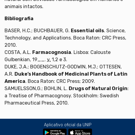
animais intactos.
Bibliografia
BASER, H.C.; BUCHBAUER, G.
Essential oils
. Science,
Technology, and Applications. Boca Raton: CRC Press,
2010.
COSTA, A.L.
Farmacognosia
. Lisboa: Calouste
Gulbenkian, 19__.
v.
1,2 e 3.
DUKE, J.A.; BOGENSCHUTZ-GODWIN, M.J.; OTTESEN,
A.R.
Duke’s Handbook of Medicinal Plants of Latin
America
. Boca Raton: CRC Press; 2009.
SAMUELSSON,G.; BOHLIN, L.
Drugs of Natural Origin
:
a Treatise of Pharmacognosy. Stockholm: Swedish
Pharmaceutical Press, 2010.
Aplicativo oficial da UNIP