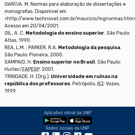
GARCIA. M. Normas para elaboração de dissertações e
monografias. Disponível em
<http://www.technovet.com.br/mauricio/mgnormas.htm>
Acesso em 20/04/2001.
GIL, A. C.
Metodologia do ensino superior
. São Paulo:
Atlas, 1990.
REA, L.M. ; PARKER, R.A.
Metodologia da pesquisa
.
São Paulo: Pioneira, 2000.
SAMPAIO, H.
Ensino superior no Brasil
. São Paulo:
Huitec/
FAPESP
, 2001.
TRINDADE, H. (Org.).
Universidade em ruínas na
república dos professores
. Petrópolis,
RJ
: Vozes,
1999.
Aplicativo oficial da UNIP
Redes sociais da UNIP