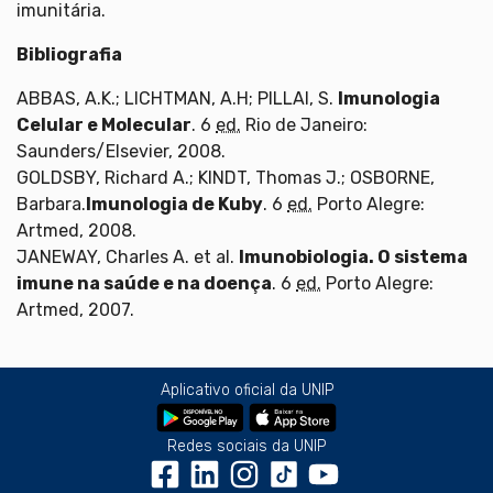
imunitária.
Bibliografia
ABBAS, A.K.; LICHTMAN, A.H; PILLAI, S.
Imunologia
Celular e Molecular
. 6
ed.
Rio de Janeiro:
Saunders/Elsevier, 2008.
GOLDSBY, Richard A.; KINDT, Thomas J.; OSBORNE,
Barbara.
Imunologia de Kuby
. 6
ed.
Porto Alegre:
Artmed, 2008.
JANEWAY, Charles A. et al.
Imunobiologia. O sistema
imune na saúde e na doença
. 6
ed.
Porto Alegre:
Artmed, 2007.
Aplicativo oficial da UNIP
Redes sociais da UNIP