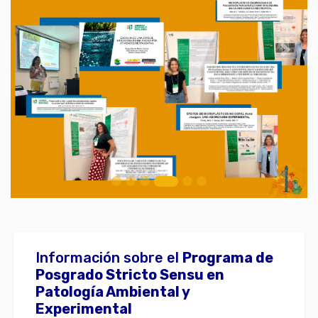
Anterior
PrÃ³x
Información sobre el
Programa de
Posgrado Stricto Sensu en
Patología Ambiental y
Experimental