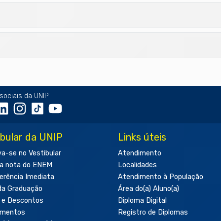
sociais da UNIP
ibular da UNIP
Links úteis
va-se no Vestibular
Atendimento
a nota do ENEM
Localidades
erência Imediata
Atendimento à População
da Graduação
Área do(a) Aluno(a)
 e Descontos
Diploma Digital
amentos
Registro de Diplomas