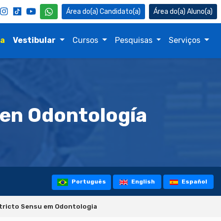
Candidato(a)
Aluno(a)
na
Vestibular
Cursos
Pesquisas
Serviços
en Odontología
Português
English
Español
tricto Sensu em Odontologia