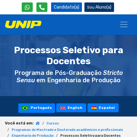
Candidato(a)
Aluno(a)
Processos Seletivo para
Docentes
Programa de Pós-Graduação
Stricto
Sensu
em Engenharia de Produção
Português
English
Español
Você está em:
Cursos
Programas de Mestrado e Doutorado acadêmicos e profissionais
Engenharia de Produção
Processos Seletivo para Docentes