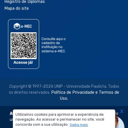
Registro de Diplomas
Mapa do site
Copyright
© 1997-2026 UNIP - Universidade Paulista. Todos
os direitos reservados.
Política de Privacidade e Termos de
Uso.
X
Aviso Legal:
As imagens disponibilizadas neste site são de
Utilizamos cookies para aprimorar a experiência de
navegação. Ao acessar e permanecer no site, você
uso exclusivo institucional do Sistema de Ensino Objetivo e
concorda com a sua utilização.
Saiba mais
da Universidade Paulista – UNIP.