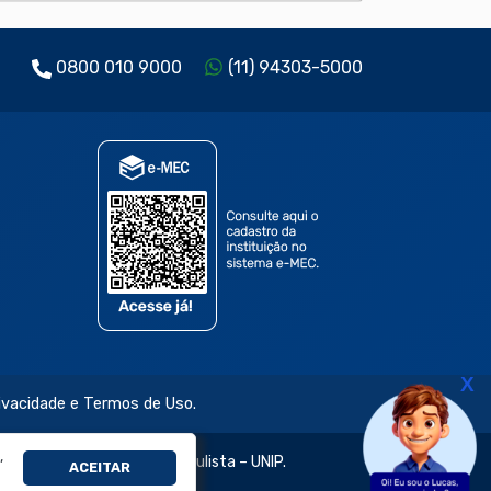
0800 010 9000
(11) 94303-5000
X
rivacidade e Termos de Uso.
,
jetivo e da Universidade Paulista – UNIP.
ACEITAR
évia e expressa.