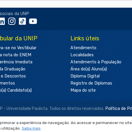
sociais da UNIP
ibular da UNIP
Links úteis
va-se no Vestibular
Atendimento
a nota do ENEM
Localidades
erência Imediata
Atendimento à População
da Graduação
Área do(a) Aluno(a)
 e Descontos
Diploma Digital
amentos
Registro de Diplomas
o(a) Candidato(a)
Mapa do site
- Universidade Paulista. Todos os direitos reservados.
Política de P
aprimorar a experiência de navegação. Ao acessar e permanecer no site
 neste site são de uso exclusivo institucional do Sistema de Ensino Ob
utilização.
Saiba mais
produção, utilização, edição ou compartilhamento sem autorização pr