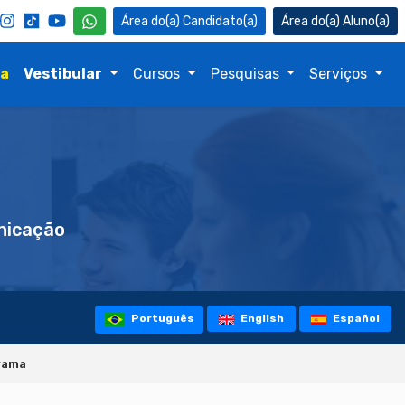
Candidato(a)
Aluno(a)
na
Vestibular
Cursos
Pesquisas
Serviços
icação
Português
English
Español
rama