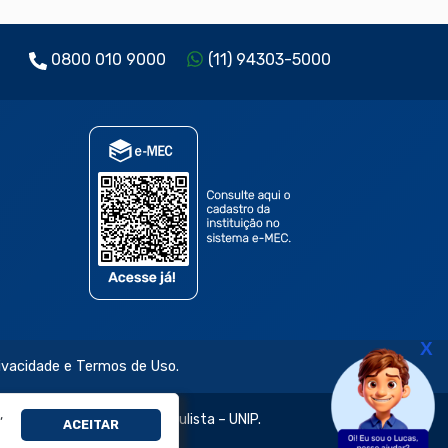
0800 010 9000
(11) 94303-5000
X
rivacidade e Termos de Uso.
,
jetivo e da Universidade Paulista – UNIP.
ACEITAR
évia e expressa.