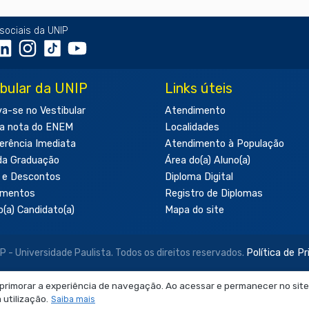
sociais da UNIP
ibular da UNIP
Links úteis
va-se no Vestibular
Atendimento
a nota do ENEM
Localidades
erência Imediata
Atendimento à População
da Graduação
Área do(a) Aluno(a)
 e Descontos
Diploma Digital
amentos
Registro de Diplomas
o(a) Candidato(a)
Mapa do site
- Universidade Paulista. Todos os direitos reservados.
Política de P
aprimorar a experiência de navegação. Ao acessar e permanecer no site
 neste site são de uso exclusivo institucional do Sistema de Ensino Ob
utilização.
Saiba mais
produção, utilização, edição ou compartilhamento sem autorização pr