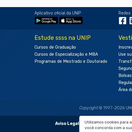
Aplicativo oficial da UNIP
Redes 
Estude ssss na UNIP
Vest
Cursos de Graduação
Inscre
Cursos de Especialização e MBA
Use su
Programas de Mestrado e Doutorado
Transf
Segun
Bolsas
Regul
Área d
Copyright
© 1997-2026 UNIP 
Utilizamos cookies para 
Aviso Legal:
As imagens disponibilizadas
você concorda com a sua 
É proibida a re