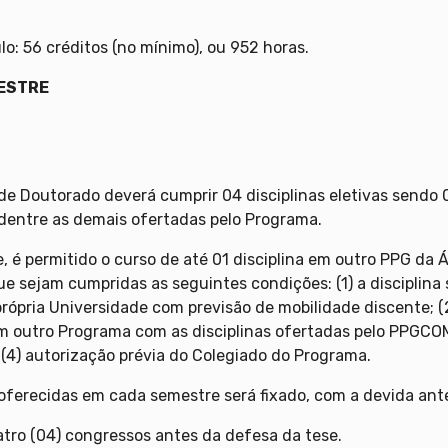
lo: 56 créditos (no mínimo), ou 952 horas.
MESTRE
o de Doutorado deverá cumprir 04 disciplinas eletivas send
 dentre as demais ofertadas pelo Programa.
, é permitido o curso de até 01 disciplina em outro PPG da
 sejam cumpridas as seguintes condições: (1) a disciplina
pria Universidade com previsão de mobilidade discente; (2
em outro Programa com as disciplinas ofertadas pelo PPGCOM
e (4) autorização prévia do Colegiado do Programa.
m oferecidas em cada semestre será fixado, com a devida an
atro (04) congressos antes da defesa da tese.