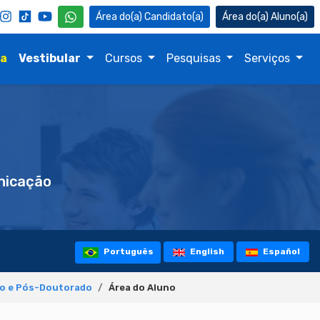
Candidato(a)
Aluno(a)
na
Vestibular
Cursos
Pesquisas
Serviços
icação
Português
English
Español
so e Pós-Doutorado
Área do Aluno