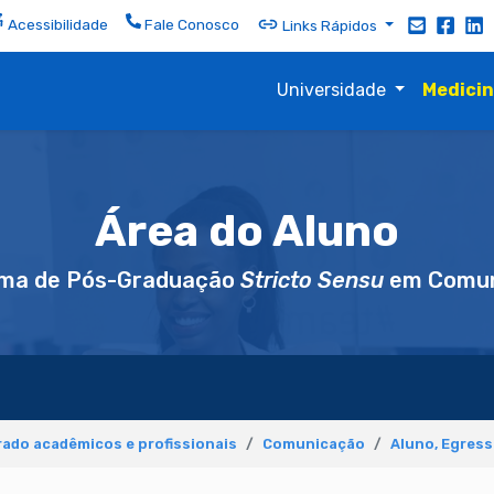
Acessibilidade
Fale Conosco
Links Rápidos
Universidade
Medici
Área do Aluno
ma de Pós-Graduação
Stricto Sensu
em Comun
ado acadêmicos e profissionais
Comunicação
Aluno, Egres