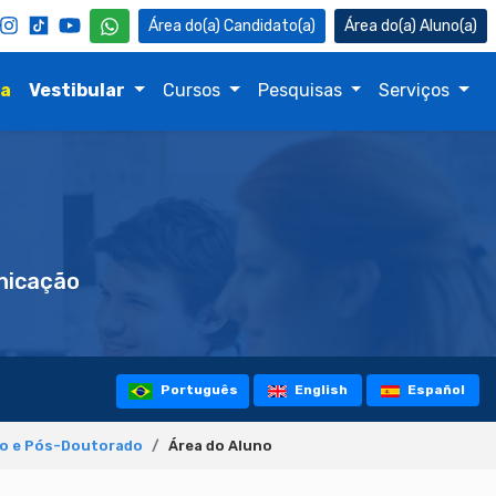
Candidato(a)
Aluno(a)
na
Vestibular
Cursos
Pesquisas
Serviços
icação
Português
English
Español
so e Pós-Doutorado
Área do Aluno