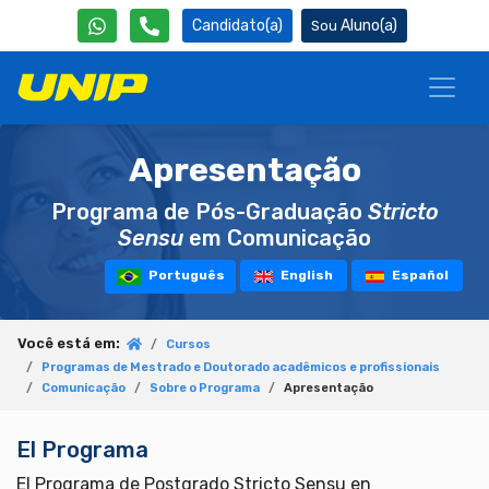
Candidato(a)
Aluno(a)
Apresentação
Programa de Pós-Graduação
Stricto
Sensu
em Comunicação
Português
English
Español
Você está em:
Cursos
Programas de Mestrado e Doutorado acadêmicos e profissionais
Comunicação
Sobre o Programa
Apresentação
El Programa
El Programa de Postgrado Stricto Sensu en