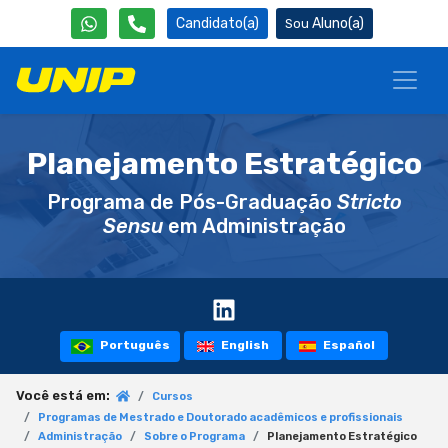
Candidato(a)
Aluno(a)
Planejamento Estratégico
Programa de Pós-Graduação
Stricto
Sensu
em Administração
Português
English
Español
Você está em:
Cursos
Programas de Mestrado e Doutorado acadêmicos e profissionais
Administração
Sobre o Programa
Planejamento Estratégico