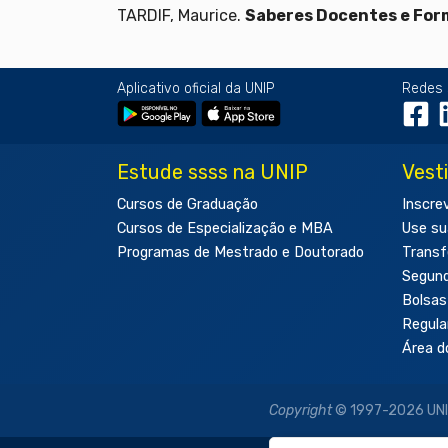
TARDIF, Maurice.
Saberes Docentes e Form
Aplicativo oficial da UNIP
Redes 
Estude ssss na UNIP
Vest
Cursos de Graduação
Inscre
Cursos de Especialização e MBA
Use su
Programas de Mestrado e Doutorado
Transf
Segun
Bolsas
Regul
Área d
Copyright
© 1997-2026 UNIP 