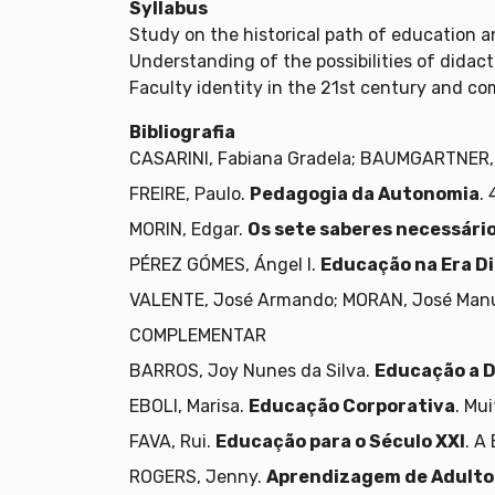
Syllabus
Study on the historical path of education a
Understanding of the possibilities of didac
Faculty identity in the 21st century and co
Bibliografia
CASARINI, Fabiana Gradela; BAUMGARTNER, 
FREIRE, Paulo.
Pedagogia da Autonomia
.
MORIN, Edgar.
Os sete saberes necessári
PÉREZ GÓMES, Ángel I.
Educação na Era Di
VALENTE, José Armando; MORAN, José Man
COMPLEMENTAR
BARROS, Joy Nunes da Silva.
Educação a D
EBOLI, Marisa.
Educação Corporativa
. Mui
FAVA, Rui.
Educação para o Século XXI
. A
ROGERS, Jenny.
Aprendizagem de Adulto