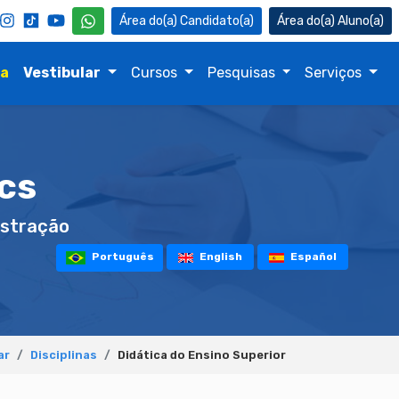
Candidato(a)
Aluno(a)
na
Vestibular
Cursos
Pesquisas
Serviços
cs
stração
Português
English
Español
ar
Disciplinas
Didática do Ensino Superior