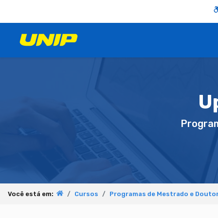
U
Progra
Você está em:
Cursos
Programas de Mestrado e Douto