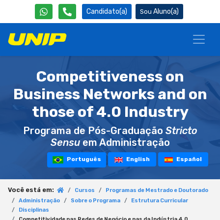
Candidato(a)
Aluno(a)
Competitiveness on
Business Networks and on
those of 4.0 Industry
Programa de Pós-Graduação
Stricto
Sensu
em Administração
Português
English
Español
Você está em:
Cursos
Programas de Mestrado e Doutorado
Administração
Sobre o Programa
Estrutura Curricular
Disciplinas
Competitividade nas Redes de Negócio e nas da Indústria 4.0