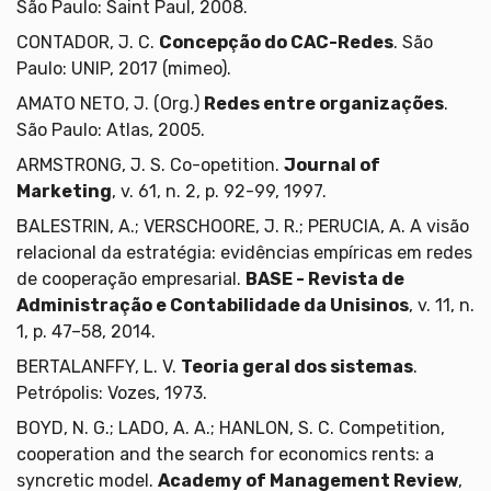
São Paulo: Saint Paul, 2008.
CONTADOR, J. C.
Concepção do CAC-Redes
. São
Paulo: UNIP, 2017 (mimeo).
AMATO NETO, J. (Org.)
Redes entre organizações
.
São Paulo: Atlas, 2005.
ARMSTRONG, J. S. Co-opetition.
Journal of
Marketing
, v. 61, n. 2, p. 92-99, 1997.
BALESTRIN, A.; VERSCHOORE, J. R.; PERUCIA, A. A visão
relacional da estratégia: evidências empíricas em redes
de cooperação empresarial.
BASE - Revista de
Administração e Contabilidade da Unisinos
, v. 11, n.
1, p. 47–58, 2014.
BERTALANFFY, L. V.
Teoria geral dos sistemas
.
Petrópolis: Vozes, 1973.
BOYD, N. G.; LADO, A. A.; HANLON, S. C. Competition,
cooperation and the search for economics rents: a
syncretic model.
Academy of Management Review
,