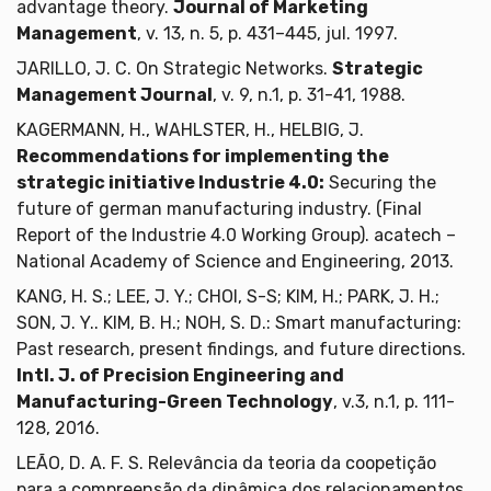
advantage theory.
Journal of Marketing
Management
, v. 13, n. 5, p. 431–445, jul. 1997.
JARILLO, J. C. On Strategic Networks.
Strategic
Management Journal
, v. 9, n.1, p. 31-41, 1988.
KAGERMANN, H., WAHLSTER, H., HELBIG, J.
Recommendations for implementing the
strategic initiative Industrie 4.0:
Securing the
future of german manufacturing industry. (Final
Report of the Industrie 4.0 Working Group). acatech –
National Academy of Science and Engineering, 2013.
KANG, H. S.; LEE, J. Y.; CHOI, S-S; KIM, H.; PARK, J. H.;
SON, J. Y.. KIM, B. H.; NOH, S. D.: Smart manufacturing:
Past research, present findings, and future directions.
Intl. J. of Precision Engineering and
Manufacturing-Green Technology
, v.3, n.1, p. 111-
128, 2016.
LEÃO, D. A. F. S. Relevância da teoria da coopetição
para a compreensão da dinâmica dos relacionamentos