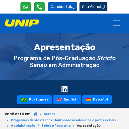
Candidato(a)
Aluno(a)
Apresentação
Programa de Pós-Graduação
Stricto
Sensu
em Administração
Português
English
Español
Você está em:
Cursos
Programas de Mestrado e Doutorado acadêmicos e profissionais
Administração
Sobre o Programa
Apresentação