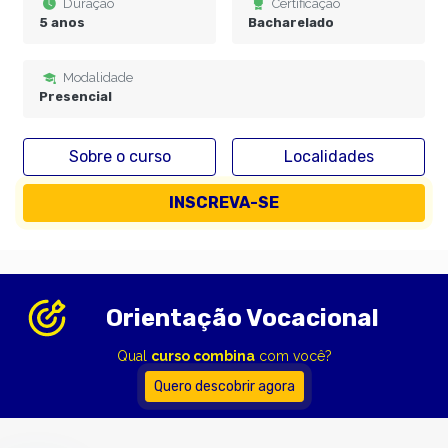
Duração
Certificação
5 anos
Bacharelado
Modalidade
Presencial
Sobre o curso
Localidades
INSCREVA-SE
Orientação Vocacional
Qual
curso combina
com você?
Quero descobrir agora