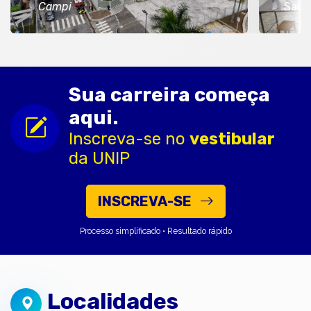
Campi
Salas
Sua carreira começa
aqui.
Inscreva-se no
vestibular
da UNIP
INSCREVA-SE
Processo simplificado • Resultado rápido
Localidades