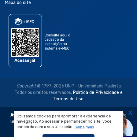
Mapa do site
Copyright
© 1997-2026 UNIP - Universidade Paulista.
Todos os direitos reservados.
Política de Privacidade e
Termos de Uso.
X
Aviso Legal:
As imagens disponibilizadas neste site são de
Utilizamos cookies para aprimorar a experiência de
uso exclusivo institucional do Sistema de Ensino Objetivo e
navegação. Ao acessar e permanecer no site, você
concorda com a sua utilização.
Saiba mais
da Universidade Paulista – UNIP.
É proibida a reprodução, utilização, edição ou